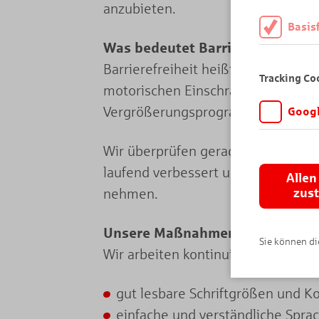
anzubieten.
Basis
Was bedeutet Barrierefreiheit?
Diese Cookies
Barrierefreiheit heißt, dass eine 
daher müssen 
Tracking Co
motorischen Einschränkungen. Sie 
Vergrößerungsprogrammen oder Sp
Googl
Wir möchten wi
Wir überprüfen gerade unsere Webs
Angebot auf K
Analytics. Di
laufend verbessert und angepasst.
Allen
wird vor der 
nehmen.
zus
Unsere Maßnahmen
Sie können die
Wir arbeiten kontinuierlich daran,
gut lesbare Schriftgrößen und K
einfache und verständliche Spra