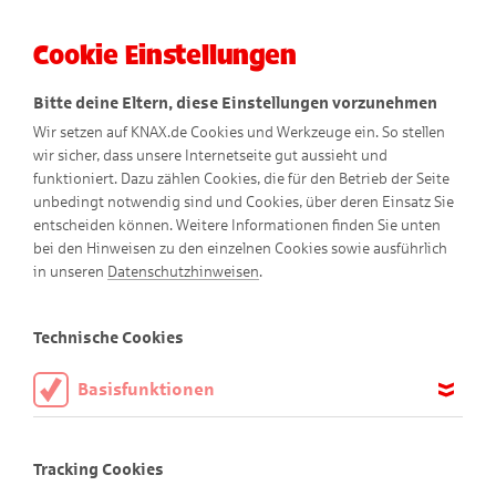
Cookie Einstellungen
Menü
Bitte deine Eltern, diese Einstellungen vorzunehmen
Wir setzen auf KNAX.de Cookies und Werkzeuge ein. So stellen
wir sicher, dass unsere Internetseite gut aussieht und
funktioniert. Dazu zählen Cookies, die für den Betrieb der Seite
unbedingt notwendig sind und Cookies, über deren Einsatz Sie
entscheiden können. Weitere Informationen finden Sie unten
bei den Hinweisen zu den einzelnen Cookies sowie ausführlich
KNAXige Comics
in unseren
Datenschutzhinweisen
.
Technische Cookies
Basisfunktionen
Diese Cookies sind notwendig, um die Basisfunktionen unserer
Webseite KNAX.de zu ermöglichen, daher müssen diese immer
Tracking Cookies
aktiviert sein.