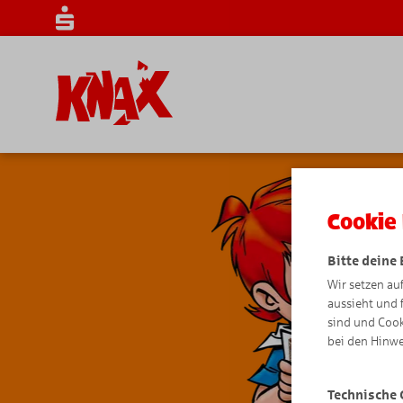
Cookie 
Bitte deine
Wir setzen au
aussieht und 
sind und Cook
bei den Hinwe
Technische 