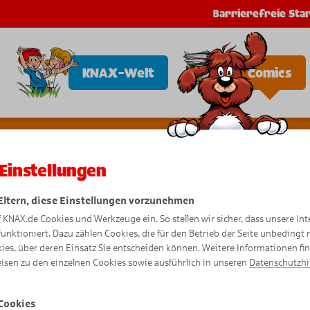
Barrierefreie Star
KNAX-Welt
Comics
Einstellungen
 Eltern, diese Einstellungen vorzunehmen
nt
h
e
X
f KNAX.de Cookies und Werkzeuge ein. So stellen wir sicher, dass unsere Int
funktioniert. Dazu zählen Cookies, die für den Betrieb der Seite unbedingt
mi
ies, über deren Einsatz Sie entscheiden können. Weitere Informationen fi
isen zu den einzelnen Cookies sowie ausführlich in unseren
Datenschutzh
Cookies