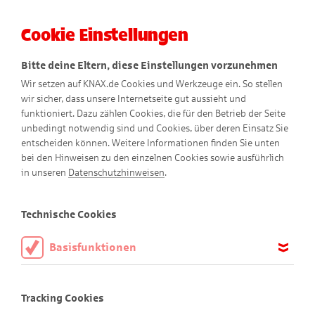
Cookie Einstellungen
Menü
Bitte deine Eltern, diese Einstellungen vorzunehmen
Wir setzen auf KNAX.de Cookies und Werkzeuge ein. So stellen
wir sicher, dass unsere Internetseite gut aussieht und
funktioniert. Dazu zählen Cookies, die für den Betrieb der Seite
unbedingt notwendig sind und Cookies, über deren Einsatz Sie
entscheiden können. Weitere Informationen finden Sie unten
bei den Hinweisen zu den einzelnen Cookies sowie ausführlich
in unseren
Datenschutzhinweisen
.
Puzzle
Technische Cookies
Basisfunktionen
Willkommen im Puzzle-Paradies!
Diese Cookies sind notwendig, um die Basisfunktionen unserer
Webseite KNAX.de zu ermöglichen, daher müssen diese immer
Tracking Cookies
Hier findest du tolle Motive aus der KNAX-Welt in drei
aktiviert sein.