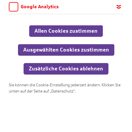
Schwierigkeitsstufen. Viel Spaß dabei!
Google Analytics
Wir möchten wissen, für welche Inhalte und Seiten die Kinder
Alle
sich interessieren, damit wir das Angebot auf KNAX.de stetig
anpassen und verbessern können. Aus diesem Grund nutzen wir
Allen Cookies zustimmen
Google Analytics. Dieses Werkzeug erfasst die Seitenaufrufe zu
anonymen Statistikzwecken. Ihre IP-Adresse wird vor der
Übertragung anonymisiert.
Ausgewählten Cookies zustimmen
Zusätzliche Cookies ablehnen
Sie können die Cookie-Einstellung jederzeit ändern. Klicken Sie
unten auf der Seite auf „Datenschutz“.
Wo ist der Ausgang?!?