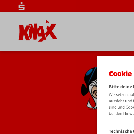
Cookie 
Bitte deine
Wir setzen au
aussieht und 
sind und Cook
bei den Hinwe
Technische 