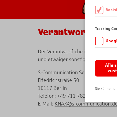
Basis
Diese Cookies
daher müssen 
Tracking Co
Verantwortlicher
Googl
Wir möchten wi
Der Verantwortliche im Sinne der
Angebot auf K
und etwaiger sonstiger nationalen
Analytics. Di
Allen
wird vor der 
zus
S-Communication Services GmbH
Friedrichstraße 50
10117 Berlin
Sie können die
Telefon: +49 711 782-0
E-Mail:
KNAX@s-communication.d