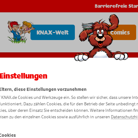
Barrierefreie Star
KNAX-Welt
Comics
Einstellungen
 Eltern, diese Einstellungen vorzunehmen
Datensch
f KNAX.de Cookies und Werkzeuge ein. So stellen wir sicher, dass unsere Int
funktioniert. Dazu zählen Cookies, die für den Betrieb der Seite unbedingt
ies, über deren Einsatz Sie entscheiden können. Weitere Informationen fi
isen zu den einzelnen Cookies sowie ausführlich in unseren
Datenschutzh
Cookies