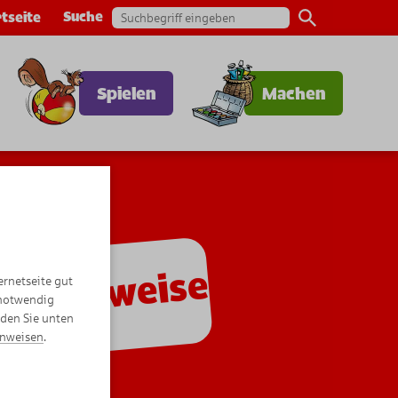
Suche
tseite
Spielen
Machen
utzhinweise
ernetseite gut
 notwendig
nden Sie unten
inweisen
.