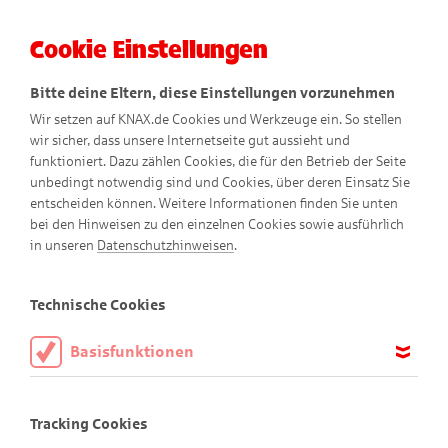
Cookie Einstellungen
Menü
Bitte deine Eltern, diese Einstellungen vorzunehmen
Wir setzen auf KNAX.de Cookies und Werkzeuge ein. So stellen
wir sicher, dass unsere Internetseite gut aussieht und
funktioniert. Dazu zählen Cookies, die für den Betrieb der Seite
unbedingt notwendig sind und Cookies, über deren Einsatz Sie
entscheiden können. Weitere Informationen finden Sie unten
bei den Hinweisen zu den einzelnen Cookies sowie ausführlich
in unseren
Datenschutzhinweisen
.
Elternbereich
Technische Cookies
Basisfunktionen
Diese Cookies sind notwendig, um die Basisfunktionen unserer
Webseite KNAX.de zu ermöglichen, daher müssen diese immer
Tracking Cookies
aktiviert sein.