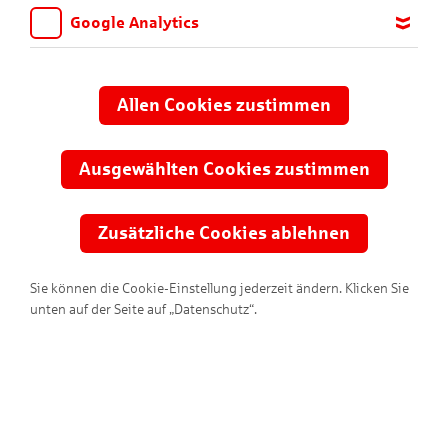
Google Analytics
Wir möchten wissen, für welche Inhalte und Seiten die Kinder
sich interessieren, damit wir das Angebot auf KNAX.de stetig
anpassen und verbessern können. Aus diesem Grund nutzen wir
Allen Cookies zustimmen
Google Analytics. Dieses Werkzeug erfasst die Seitenaufrufe zu
anonymen Statistikzwecken. Ihre IP-Adresse wird vor der
Übertragung anonymisiert.
Ausgewählten Cookies zustimmen
Meine Sparkasse?
Zusätzliche Cookies ablehnen
Ihre Sparkasse ist nicht dabei? Erfahren Sie hier warum.
Sie können die Cookie-Einstellung jederzeit ändern. Klicken Sie
unten auf der Seite auf „Datenschutz“.